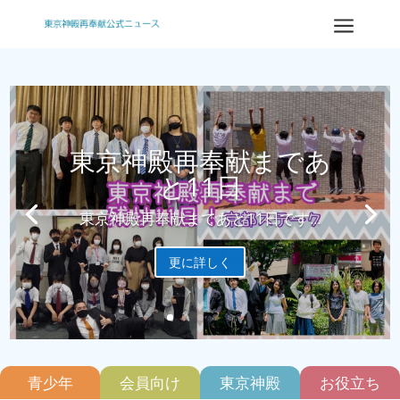
a
東京神殿再奉献まであ
と11日
東京神殿再奉献まであと11日です...
更に詳しく
青少年
会員向け
東京神殿
お役立ち