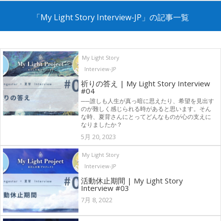
「My Light Story Interview-JP」の記事一覧
My Light Story
Interview-JP
祈りの答え | My Light Story Interview
#04
──誰しも人生が真っ暗に思えたり、希望を見出す
のが難しく感じられる時があると思います。そん
な時、夏背さんにとってどんなものが心の支えに
なりましたか？
5月 20, 2023
My Light Story
Interview-JP
活動休止期間 | My Light Story
Interview #03
7月 8, 2022