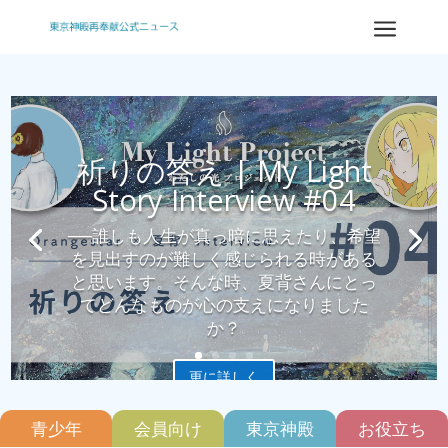
a
祈りの答え | My Light
Story Interview #04
──誰しも人生が真っ暗に思えたり、希望
を見出すのが難しく感じられる時がある
と思います。そんな時、夏背さんにとっ
てどんなものが心の支えになりました
か？
更に詳しく
青少年
会員向け
東京神殿
お役立ち