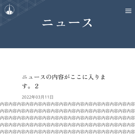
ニュース
ニュースの内容がここに入りま
す。２
2022年03月11日
内容内容内容内容内容内容内容内容内容内容内容内容内容内容内容内容
内容内容内容内容内容内容内容内容内容内容内容内容内容内容内容内容
内容内容内容内容内容内容内容内容内容内容内容内容内容内容内容内容
内容内容内容内容内容内容内容内容内容内容内容内容内容内容内容内容
内容内容内容内容内容内容内容内容内容内容内容内容内容内容内容内容