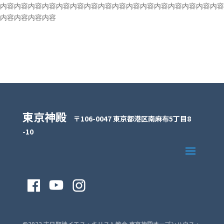
内容内容内容内容内容内容内容内容内容内容内容内容内容内容内容内容
内容内容内容内容
東京神殿
〒106-0047 東京都港区南麻布5丁目8
-10
©2022 末日聖徒イエス・キリスト教会
東京神殿オープンハウス・