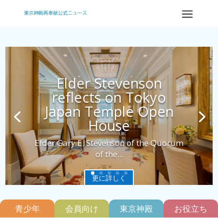
a
Elder Stevenson
reflects on Tokyo
Japan Temple Open
House
Elder Gary E. Stevenson of the Quorum
of the...
更に詳しく
青少年
会員向け
東京神殿
お役立ち