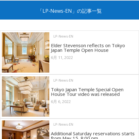
「LP-News-EN」の記事一覧
LP-News-EN
Elder Stevenson reflects on Tokyo
Japan Temple Open House
6月 11, 2022
LP-News-EN
Tokyo Japan Temple Special Open
House Tour video was released
6月 6, 2022
LP-News-EN
Additional Saturday reservations starts
from May 15, 8:00 pm