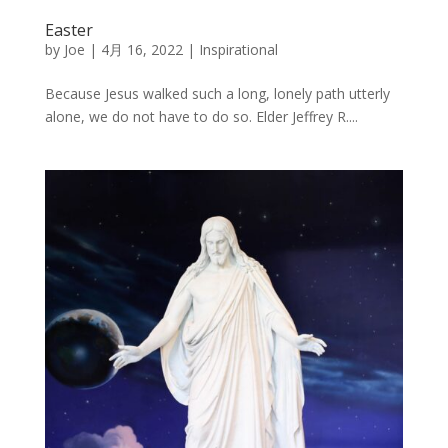
Easter
by
Joe
|
4月 16, 2022
|
Inspirational
Because Jesus walked such a long, lonely path utterly
alone, we do not have to do so. Elder Jeffrey R....