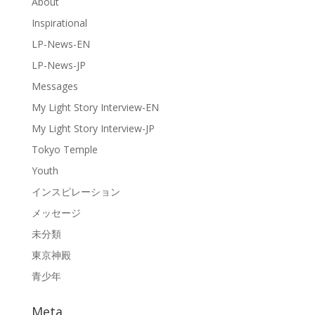
About
Inspirational
LP-News-EN
LP-News-JP
Messages
My Light Story Interview-EN
My Light Story Interview-JP
Tokyo Temple
Youth
インスピレーション
メッセージ
未分類
東京神殿
青少年
Meta